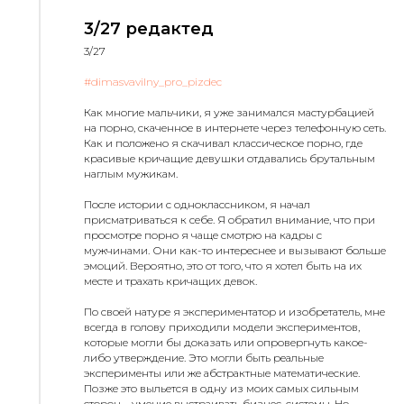
3/27 редактед
3/27
#dimasvavilny_pro_pizdec
Как многие мальчики, я уже занимался мастурбацией
на порно, скаченное в интернете через телефонную сеть.
Как и положено я скачивал классическое порно, где
красивые кричащие девушки отдавались брутальным
наглым мужикам.
После истории с одноклассником, я начал
присматриваться к себе. Я обратил внимание, что при
просмотре порно я чаще смотрю на кадры с
мужчинами. Они как-то интереснее и вызывают больше
эмоций. Вероятно, это от того, что я хотел быть на их
месте и трахать кричащих девок.
По своей натуре я экспериментатор и изобретатель, мне
всегда в голову приходили модели экспериментов,
которые могли бы доказать или опровергнуть какое-
либо утверждение. Это могли быть реальные
эксперименты или же абстрактные математические.
Позже это выльется в одну из моих самых сильным
сторон – умение выстраивать бизнес-системы. Но