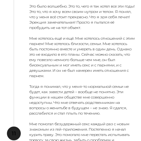
Это было волшебно. Это то, чего я так хотел все эти годы!
Это то, что я хочу всем своим нутром и телом. Я понял,
что у меня всё стоит прекрасно. Что я зря себя лечил!
Эрекция замечательная! Просто я пытался её
пробудить не на тот объект.
Мне хотелось ещё и ещё. Мне хотелось отношений с этим
парнем! Мне хотелось близости, семьи. Мне хотелось
быть постоянно вместе и умереть в один день. Однако
это не входило в его планы. Сейчас можно сказать, что
ему повезло немного больше чем мне, он был
бисексуальным и мог иметь секс и с парнями, и с
девушками. И он не был намерен иметь отношения с
парнем.
Тогда я понимал, что у меня-то нормальной семьи не
будет, как завести детей – вообще не понятно. Эти
функции в нашем обществе мне совершенно
недоступны. Что мне отвечать родственникам на
вопросы о женитьбе в будущем – не знаю. Я сдался,
расслабился и стал плыть по течению.
Мне помогал безудержный секс каждый раз с новым
знакомым из гей-приложения. Постепенно я начал
курить траву. Это помогало мне перестать испытывать
тревогу за свою жизнь, забыть о проблемах и