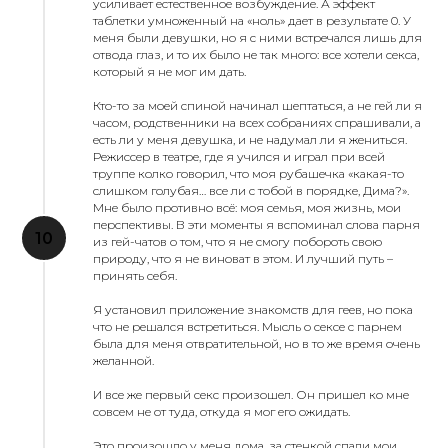
усиливает естественное возбуждение. А эффект
таблетки умноженный на «ноль» дает в результате 0. У
меня были девушки, но я с ними встречался лишь для
отвода глаз, и то их было не так много: все хотели секса,
который я не мог им дать.
Кто-то за моей спиной начинал шептаться, а не гей ли я
часом, родственники на всех собраниях спрашивали, а
есть ли у меня девушка, и не надумал ли я жениться.
Режиссер в театре, где я учился и играл при всей
труппе колко говорил, что моя рубашечка «какая-то
слишком голубая… все ли с тобой в порядке, Дима?».
Мне было противно всё: моя семья, моя жизнь, мои
перспективы. В эти моменты я вспоминал слова парня
из гей-чатов о том, что я не смогу побороть свою
природу, что я не виноват в этом. И лучший путь –
принять себя.
Я установил приложение знакомств для геев, но пока
что не решался встретиться. Мысль о сексе с парнем
была для меня отвратительной, но в то же время очень
желанной.
И все же первый секс произошел. Он пришел ко мне
совсем не от туда, откуда я мог его ожидать.
Это произошло у меня дома, за стенкой спали мои