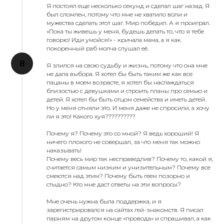
Я постоял еще несколько секунд и сделал шаг назад. Я
был сломлен, потому что мне не хватило воли и
мужества сделать этот шаг. Мир победил. А я проиграл.
«Пока ты живешь у меня, будешь делать то, что я тебе
говорю! Иди умойся!» - кричала мама, а я как
покоренный раб молча слушал её.
Я злился на свою судьбу и жизнь, потому что она мне
не дала выбора. Я хотел бы быть таким же как все
пацаны в моем возрасте, я хотел бы наслаждаться
близостью с девушками и строить планы про семью и
детей. Я хотел бы быть отцом семейства и иметь детей.
Но у меня отняли это. И меня даже не спросили, а хочу
ли я это! Какого хуя??????????
Почему я? Почему это со мной? Я ведь хороший! Я
ничего плохого не совершал, за что меня так можно
наказывать!
Почему весь мир так несправедлив? Почему то, какой я,
считается самым низким и унизительным? Почему все
смеются над этим? Почему быть геем позорно и
стыдно? Кто мне даст ответы на эти вопросы?
Мне очень нужна была поддержка, и я
зарегистрировался на сайтах гей-знакомств. Я писал
парням на другом конце «провода» и спрашивал, а как