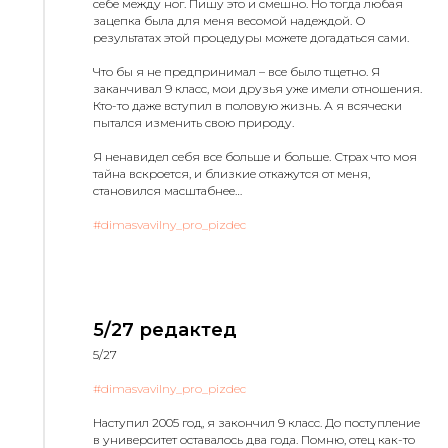
себе между ног. Пишу это и смешно. Но тогда любая
зацепка была для меня весомой надеждой. О
результатах этой процедуры можете догадаться сами.
Что бы я не предпринимал – все было тщетно. Я
заканчивал 9 класс, мои друзья уже имели отношения.
Кто-то даже вступил в половую жизнь. А я всячески
пытался изменить свою природу.
Я ненавидел себя все больше и больше. Страх что моя
тайна вскроется, и близкие откажутся от меня,
становился масштабнее…
#dimasvavilny_pro_pizdec
5/27 редактед
5/27
#dimasvavilny_pro_pizdec
Наступил 2005 год, я закончил 9 класс. До поступление
в университет оставалось два года. Помню, отец как-то