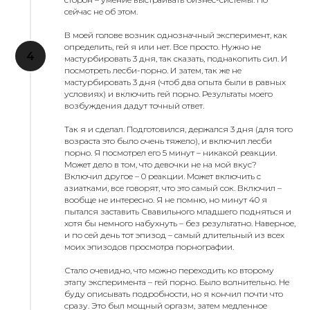
сейчас не об этом.
В моей голове возник однозначный эксперимент, как
определить, гей я или нет. Все просто. Нужно не
мастурбировать 3 дня, так сказать, поднакопить сил. И
посмотреть лесби-порно. И затем, так же не
мастурбировать 3 дня (чтоб два опыта были в равных
условиях) и включить гей порно. Результаты моего
возбуждения дадут точный ответ.
Так я и сделал. Подготовился, держался 3 дня (для того
возраста это было очень тяжело), и включил лесби
порно. Я посмотрел его 5 минут – никакой реакции.
Может дело в том, что девочки не на мой вкус?
Включил другое – 0 реакции. Может включить с
азиатками, все говорят, что это самый сок. Включил –
вообще не интересно. Я не помню, но минут 40 я
пытался заставить Свавильного младшего подняться и
хотя бы немного набухнуть – без результатно. Наверное,
и по сей день тот эпизод – самый длительный из всех
моих эпизодов просмотра порнографии.
Стало очевидно, что можно переходить ко второму
этапу эксперимента – гей порно. Было волнительно. Не
буду описывать подробности, но я кончил почти что
сразу. Это был мощный оргазм, затем медленное