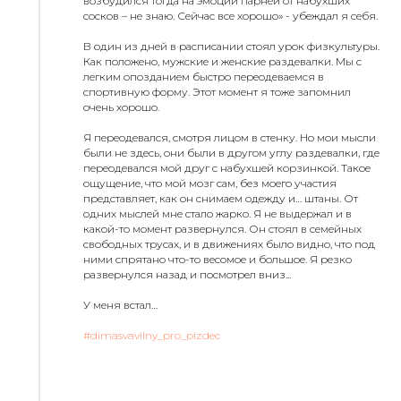
возбудился тогда на эмоции парней от набухших
сосков – не знаю. Сейчас все хорошо» - убеждал я себя.
В один из дней в расписании стоял урок физкультуры.
Как положено, мужские и женские раздевалки. Мы с
легким опозданием быстро переодеваемся в
спортивную форму. Этот момент я тоже запомнил
очень хорошо.
Я переодевался, смотря лицом в стенку. Но мои мысли
были не здесь, они были в другом углу раздевалки, где
переодевался мой друг с набухшей корзинкой. Такое
ощущение, что мой мозг сам, без моего участия
представляет, как он снимаем одежду и… штаны. От
одних мыслей мне стало жарко. Я не выдержал и в
какой-то момент развернулся. Он стоял в семейных
свободных трусах, и в движениях было видно, что под
ними спрятано что-то весомое и большое. Я резко
развернулся назад и посмотрел вниз...
У меня встал…
#dimasvavilny_pro_pizdec