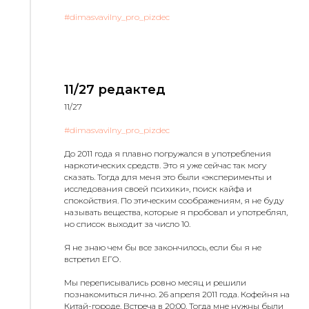
#dimasvavilny_pro_pizdec
11/27 редактед
11/27
#dimasvavilny_pro_pizdec
До 2011 года я плавно погружался в употребления
наркотических средств. Это я уже сейчас так могу
сказать. Тогда для меня это были «эксперименты и
исследования своей психики», поиск кайфа и
спокойствия. По этическим соображениям, я не буду
называть вещества, которые я пробовал и употреблял,
но список выходит за число 10.
Я не знаю чем бы все закончилось, если бы я не
встретил ЕГО.
Мы переписывались ровно месяц и решили
познакомиться лично. 26 апреля 2011 года. Кофейня на
Китай-городе. Встреча в 20:00. Тогда мне нужны были