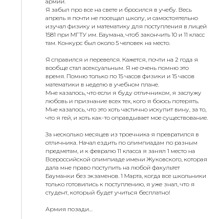
армии.
Я забыл про все на свете и бросился в учебу. Весь
апрель я почти не посещал школу, и самостоятельно
изучал физику и математику для поступления в лицей
1581 при МГТУ им. Баумана, чтоб закончить 10 и 11 класс
там. Конкурс был около 5 человек на место.
Я справился и перевелся. Кажется, почти на 2 года я
вообще стал асексуальным. Я не очень помню это
время. Помню только по 15 часов физики и 15 часов
математики в неделю в учебном плане.
Мне казалось, что если я буду отличником, я заслужу
любовь и признание всех тех, кого я боюсь потерять.
Мне казалось, что это хоть частично искупит вину, за то,
что я гей, и хоть как-то оправдывает мое существование.
За несколько месяцев из троечника я превратился в
отличника. Начал ездить по олимпиадам по разным
предметам, и к февралю 11 класса я занял 1 место на
Всероссийской олимпиаде имени Жуковского, которая
дала мне право поступить на любой факультет
Бауманки без экзаменов. 1 Марта, когда все школьники
только готовились к поступлению, я уже знал, что я
студент, который будет учиться бесплатно!
Армия позади…