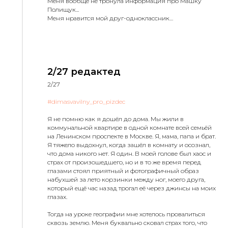
Меня вообще не тронула информация про Машку
Полищук...
Меня нравится мой друг-одноклассник…
2/27 редактед
2/27
#dimasvavilny_pro_pizdec
Я не помню как я дошёл до дома. Мы жили в
коммунальной квартире в одной комнате всей семьёй
на Ленинском проспекте в Москве. Я, мама, папа и брат.
Я тяжело выдохнул, когда зашёл в комнату и осознал,
что дома никого нет. Я один. В моей голове был хаос и
страх от произошедшего, но и в то же время перед
глазами стоял приятный и фотографичный образ
набухшей за лето корзинки между ног, моего друга,
который ещё час назад трогал её через джинсы на моих
глазах.
Тогда на уроке географии мне хотелось провалиться
сквозь землю. Меня буквально сковал страх того, что