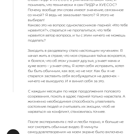
понимать, что технически я сам ПИДР и ХУЕСОС?
Почему вообще эти слова имеют значение, связанное
со мной? Я ведь не заказывал такого? Я этого не
выбирал!
Каково это на вопрос одноклассников-парней: «Кто тебе
нравится?», стараться не пропалиться, что тебе
нравится автор вопроса, и ты с этим ничего не можешь
поделать?
Заходить в раздевалку стало настоящим мучением. Я
начал жить в страхе, что моя страшная тайна вскроется,
я боялся, что об этом узнают друзья, узнает мама и
хуже всего – узнает отец. Я хотел себя исправить, хотел
бы быть обычным, как все, но не мог. Как бы я не
старался заставить себя возбуждаться на девочек –
ничего не выходило. И я винил себя за это.
С каждым месяцем по мере продолжения полового
созревания, похоть в адрес парней только нарастала. А
жизненно необходимая способность улавливать
состояние людей и считывать их эмоции, чтоб не
нарваться на конфликт, становилась точнее.
После эксперимента с гей и лесби порно, я больше не
мог смотреть обычные видео. В минуты
самоудовлетворения на моем экране было включено