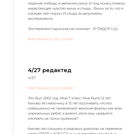
падение либидо и желания секса. И под конец плавно
нарастающее чувство вины и стыда… Вины за то, что я
смотрел гей-порно. И стыда за результаты
эксперимента.
Эксперимент однозначно показал - Я ПИДОР L((((
#dimasvavilny_pro_pizdec
4/27 редактед
4/27
#dimasvavilny_pro_pizdec
Это был 2002 год. Мой 7 класс. Мне было 12 лет.
Каково это мальчику в 12 лет осознавать, что его
совершенно не привлекают женские формы как всех
нормальных ребят, а вместо этого ему нравится
смотреть на голых мужиков?
Каково это слышать в рядовых диалогах на перемене
слова ПИДР и ХУЕСОС в уничижительном тоне, и