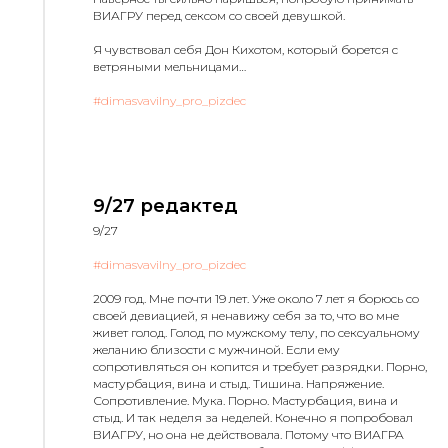
ВИАГРУ перед сексом со своей девушкой.
Я чувствовал себя Дон Кихотом, который борется с
ветряными мельницами…
#dimasvavilny_pro_pizdec
9/27 редактед
9/27
#dimasvavilny_pro_pizdec
2009 год. Мне почти 19 лет. Уже около 7 лет я борюсь со
своей девиацией, я ненавижу себя за то, что во мне
живет голод. Голод по мужскому телу, по сексуальному
желанию близости с мужчиной. Если ему
сопротивляться он копится и требует разрядки. Порно,
мастурбация, вина и стыд. Тишина. Напряжение.
Сопротивление. Мука. Порно. Мастурбация, вина и
стыд. И так неделя за неделей. Конечно я попробовал
ВИАГРУ, но она не действовала. Потому что ВИАГРА