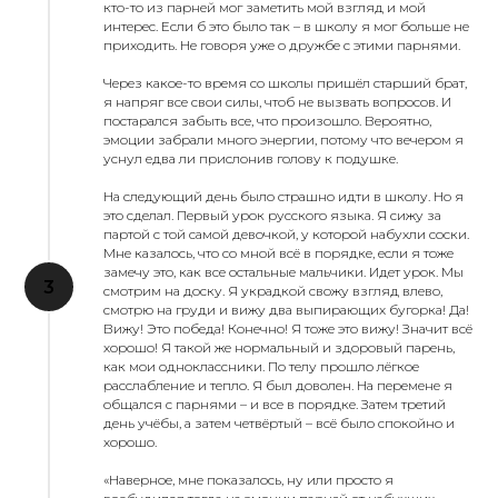
кто-то из парней мог заметить мой взгляд и мой
интерес. Если б это было так – в школу я мог больше не
приходить. Не говоря уже о дружбе с этими парнями.
Через какое-то время со школы пришёл старший брат,
я напряг все свои силы, чтоб не вызвать вопросов. И
постарался забыть все, что произошло. Вероятно,
эмоции забрали много энергии, потому что вечером я
уснул едва ли прислонив голову к подушке.
На следующий день было страшно идти в школу. Но я
это сделал. Первый урок русского языка. Я сижу за
партой с той самой девочкой, у которой набухли соски.
Мне казалось, что со мной всё в порядке, если я тоже
замечу это, как все остальные мальчики. Идет урок. Мы
смотрим на доску. Я украдкой свожу взгляд влево,
смотрю на груди и вижу два выпирающих бугорка! Да!
Вижу! Это победа! Конечно! Я тоже это вижу! Значит всё
хорошо! Я такой же нормальный и здоровый парень,
как мои одноклассники. По телу прошло лёгкое
расслабление и тепло. Я был доволен. На перемене я
общался с парнями – и все в порядке. Затем третий
день учёбы, а затем четвёртый – всё было спокойно и
хорошо.
«Наверное, мне показалось, ну или просто я