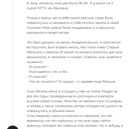
К тому моменту мне уже было 18 лет. Я учился на 2
курсе МГТУ им Баумана.
Поход к врачу нес в себе много рисков, страх быть
отвергнутым и ненависть к себе плотно засели в моей
психике. Мне нужна была поддержка, и я решился
раскрыться своей сестре.
Это был дворик на метро Академическая, я пригласил
её погулять. Был апрель месяц. Мы пили пиво Старый
Мельник с лаймом. В какой-то момент алкоголь дал мне
решимости, я заплакал и сказал: «Светик, мне нравятся
мужики!»
- В смысле?
- Мне кажется, что я гей.
- В смысле?
- Что не понятно? Я пидор! – я заревел еще больше.
Она обняла меня, а я рыдал у нее на плече. Рыдал за
все эти годы, проведенные в изоляции и взаперти
внутри своей головы. Мне так не хватало кого-то рядом,
и теперь у меня появилась сестра, которая не ушла и не
отвернулась, а обняла меня.
Она старалась меня успокоить и говорила, что это
временно, что это гормоны, и что мне надо найти
девочку, которая так классно мне отсосет, что я забуду о