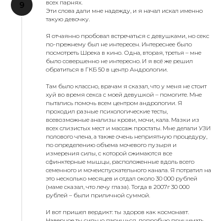
всех парнях.
Эти слова дали мне надежду, и я начал искал именно
такую девочку.
Я отчаянно пробовал встречаться с девушками, но секс
по-прежнему был не интересен. Интереснее было
посмотреть Шрека в кино. Одна, вторая, третья – мне
было совершенно не интересно. И я всё же решил
обратиться в ГКБ 50 в центр Андрологии.
Там было классно, врачам я сказал, что у меня не стоит
хуй во время секса с моей девушкой – помогите. Мне
пытались помочь всем центром андрологии. Я
проходил разные психологические тесты,
всевозможные анализы крови, мочи, кала. Мазки из
всех слизистых мест и массаж простаты. Мне делали УЗИ
полового члена, а также очень неприятную процедуру,
по определению объема мочевого пузыря и
измерения силы, с которой сжимаются все
сфинктерные мышцы, расположенные вдоль всего
семенного и мочеиспускательного канала. Я потратил на
это несколько месяцев и отдал около 30 000 рублей
(маме сказал, что лечу глаза). Тогда в 2007г 30 000
рублей – были приличной суммой.
И вот пришел вердикт: ты здоров как космонавт.
Наверное ты сильно паришься, попробую принимать