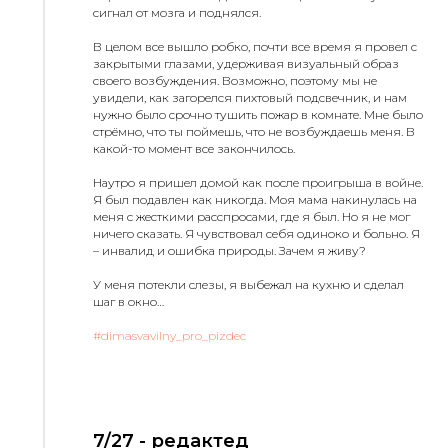
сигнал от мозга и поднялся.
В целом все вышло робко, почти все время я провел с
закрытыми глазами, удерживая визуальный образ
своего возбуждения. Возможно, поэтому мы не
увидели, как загорелся пихтовый подсвечник, и нам
нужно было срочно тушить пожар в комнате. Мне было
стрёмно, что ты поймешь, что не возбуждаешь меня. В
какой-то момент все закончилось.
Наутро я пришел домой как после проигрыша в войне.
Я был подавлен как никогда. Моя мама накинулась на
меня с жесткими расспросами, где я был. Но я не мог
ничего сказать. Я чувствовал себя одиноко и больно. Я
– инвалид и ошибка природы. Зачем я живу?
У меня потекли слезы, я выбежал на кухню и сделал
шаг в окно…
#dimasvavilny_pro_pizdec
7/27 - редактед