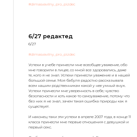
#dimasvavilny_pro_pizdec
6/27 редактед
6/27
#dimasvavilny_pro_pizdec
Успехи в учебе принесли мне всеобщее уважение, обо
мне говорили в лицее, со мной все здоровались, даже
те, кого я не знал. Успехи принесли уважение и в нашей
большой семье. Моя бабуля радостно рассказывала
всем нашим родственникам какой у нее умный внук.
Успехи принесли мне уверенность в себе, чувство
безопасности и хоть какое-то самоуважение, потому что
без них я не знал, зачем такая ошибка природы как я
существует.
И наконец-таки эти успехи в апреле 2007 года, в конце 11
класса принесли мне первые отношения с девушкой и
первый секс.