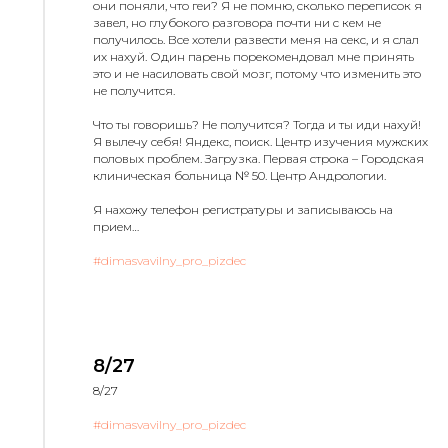
они поняли, что геи? Я не помню, сколько переписок я
завел, но глубокого разговора почти ни с кем не
получилось. Все хотели развести меня на секс, и я слал
их нахуй. Один парень порекомендовал мне принять
это и не насиловать свой мозг, потому что изменить это
не получится.
Что ты говоришь? Не получится? Тогда и ты иди нахуй!
Я вылечу себя! Яндекс, поиск. Центр изучения мужских
половых проблем. Загрузка. Первая строка – Городская
клиническая больница № 50. Центр Андрологии.
Я нахожу телефон регистратуры и записываюсь на
прием…
#dimasvavilny_pro_pizdec
8/27
8/27
#dimasvavilny_pro_pizdec