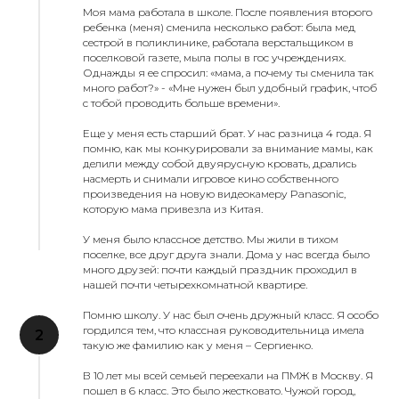
Моя мама работала в школе. После появления второго
ребенка (меня) сменила несколько работ: была мед
сестрой в поликлинике, работала верстальщиком в
поселковой газете, мыла полы в гос учреждениях.
Однажды я ее спросил: «мама, а почему ты сменила так
много работ?» - «Мне нужен был удобный график, чтоб
с тобой проводить больше времени».
Еще у меня есть старший брат. У нас разница 4 года. Я
помню, как мы конкурировали за внимание мамы, как
делили между собой двуярусную кровать, дрались
насмерть и снимали игровое кино собственного
произведения на новую видеокамеру Panasonic,
которую мама привезла из Китая.
У меня было классное детство. Мы жили в тихом
поселке, все друг друга знали. Дома у нас всегда было
много друзей: почти каждый праздник проходил в
нашей почти четырехкомнатной квартире.
Помню школу. У нас был очень дружный класс. Я особо
гордился тем, что классная руководительница имела
такую же фамилию как у меня – Сергиенко.
В 10 лет мы всей семьей переехали на ПМЖ в Москву. Я
пошел в 6 класс. Это было жестковато. Чужой город,