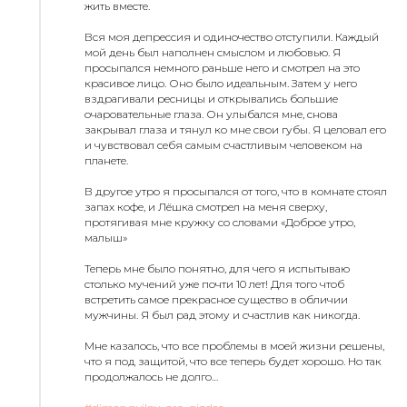
жить вместе.
Вся моя депрессия и одиночество отступили. Каждый
мой день был наполнен смыслом и любовью. Я
просыпался немного раньше него и смотрел на это
красивое лицо. Оно было идеальным. Затем у него
вздрагивали ресницы и открывались большие
очаровательные глаза. Он улыбался мне, снова
закрывал глаза и тянул ко мне свои губы. Я целовал его
и чувствовал себя самым счастливым человеком на
планете.
В другое утро я просыпался от того, что в комнате стоял
запах кофе, и Лёшка смотрел на меня сверху,
протягивая мне кружку со словами «Доброе утро,
малыш»
Теперь мне было понятно, для чего я испытываю
столько мучений уже почти 10 лет! Для того чтоб
встретить самое прекрасное существо в обличии
мужчины. Я был рад этому и счастлив как никогда.
Мне казалось, что все проблемы в моей жизни решены,
что я под защитой, что все теперь будет хорошо. Но так
продолжалось не долго…