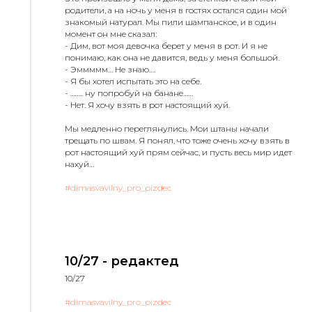
родители, а на ночь у меня в гостях остался один мой
знакомый натурал. Мы пили шампанское, и в один
момент он мне сказал:
- Дим, вот моя девочка берет у меня в рот. И я не
понимаю, как она не давится, ведь у меня большой.
- Эммммм… Не знаю….
- Я бы хотел испытать это на себе.
- …….. ну попробуй на банане……
- Нет. Я хочу взять в рот настоящий хуй.
Мы медленно переглянулись. Мои штаны начали
трещать по швам. Я понял, что тоже очень хочу взять в
рот настоящий хуй прям сейчас, и пусть весь мир идет
нахуй…
#dimasvavilny_pro_pizdec
10/27 - редактед
10/27
#dimasvavilny_pro_pizdec