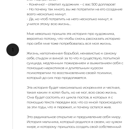
- Конечно! – ответил художник – с вас 500 долларов!
- Но почему так много, вы же потратили на его создание
всего несколько минут.
- Да, но чтоб потратить на него несколько минут, я
учился этому всю жизнь…
Мне невольно пришла эта история про художника,
вероятно потому, что чтобы смочь рассказать историю
про себя мне тоже потребовалась вся моя жизнь.
Жизнь, наполненная борьбой, ненавистью к самому
себе, стыдом и виной за то что я существую, попыткой
суицида, медленным пожиранием и выжиганием себя с
помощью наркотиков и длительным курсом
психотерапии по восстановлению своей психики,
который до сих пор продолжается.
Эта история будет максимально искренняя и честная,
такая каким я хотел быть, но не мог, всю свою жизнь.
Она будет состоять из цикла постов, в которых я с
помощью текста передам все, что со мной происходило
за эти годы, что я пережил, и почему остался жив.
Это радикальное открытие и предъявление себя миру.
История мальчика, который родился в своем, но чужом
мире, и которому пришлось создать свой собственный