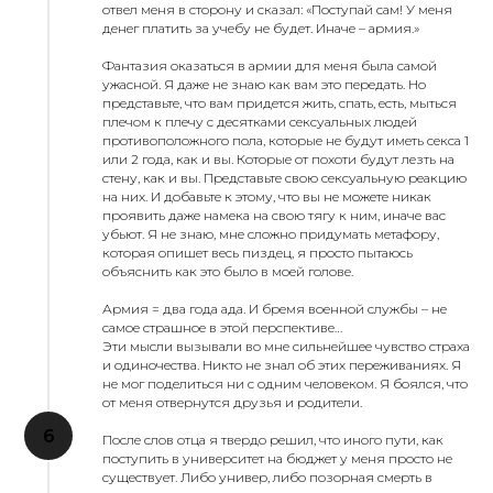
отвел меня в сторону и сказал: «Поступай сам! У меня
денег платить за учебу не будет. Иначе – армия.»
Фантазия оказаться в армии для меня была самой
ужасной. Я даже не знаю как вам это передать. Но
представьте, что вам придется жить, спать, есть, мыться
плечом к плечу с десятками сексуальных людей
противоположного пола, которые не будут иметь секса 1
или 2 года, как и вы. Которые от похоти будут лезть на
стену, как и вы. Представьте свою сексуальную реакцию
на них. И добавьте к этому, что вы не можете никак
проявить даже намека на свою тягу к ним, иначе вас
убьют. Я не знаю, мне сложно придумать метафору,
которая опишет весь пиздец, я просто пытаюсь
объяснить как это было в моей голове.
Армия = два года ада. И бремя военной службы – не
самое страшное в этой перспективе…
Эти мысли вызывали во мне сильнейшее чувство страха
и одиночества. Никто не знал об этих переживаниях. Я
не мог поделиться ни с одним человеком. Я боялся, что
от меня отвернутся друзья и родители.
После слов отца я твердо решил, что иного пути, как
поступить в университет на бюджет у меня просто не
существует. Либо универ, либо позорная смерть в