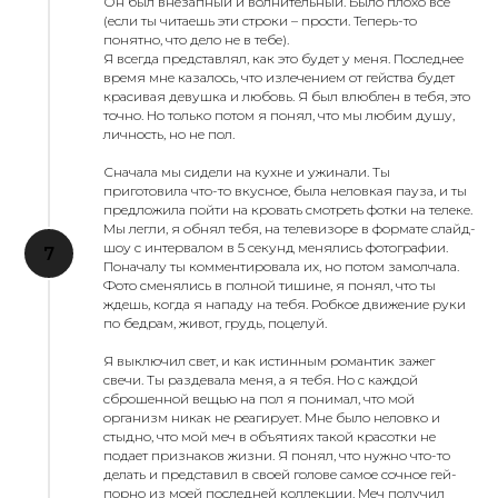
Он был внезапный и волнительный. Было плохо все
(если ты читаешь эти строки – прости. Теперь-то
понятно, что дело не в тебе).
Я всегда представлял, как это будет у меня. Последнее
время мне казалось, что излечением от гейства будет
красивая девушка и любовь. Я был влюблен в тебя, это
точно. Но только потом я понял, что мы любим душу,
личность, но не пол.
Сначала мы сидели на кухне и ужинали. Ты
приготовила что-то вкусное, была неловкая пауза, и ты
предложила пойти на кровать смотреть фотки на телеке.
Мы легли, я обнял тебя, на телевизоре в формате слайд-
шоу с интервалом в 5 секунд менялись фотографии.
Поначалу ты комментировала их, но потом замолчала.
Фото сменялись в полной тишине, я понял, что ты
ждешь, когда я нападу на тебя. Робкое движение руки
по бедрам, живот, грудь, поцелуй.
Я выключил свет, и как истинным романтик зажег
свечи. Ты раздевала меня, а я тебя. Но с каждой
сброшенной вещью на пол я понимал, что мой
организм никак не реагирует. Мне было неловко и
стыдно, что мой меч в объятиях такой красотки не
подает признаков жизни. Я понял, что нужно что-то
делать и представил в своей голове самое сочное гей-
порно из моей последней коллекции. Меч получил