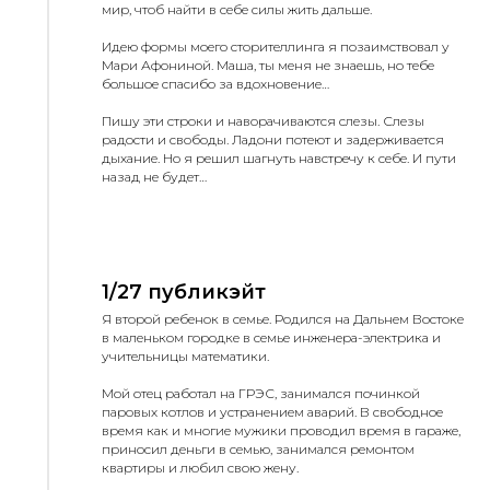
мир, чтоб найти в себе силы жить дальше.
Идею формы моего сторителлинга я позаимствовал у
Мари Афониной. Маша, ты меня не знаешь, но тебе
большое спасибо за вдохновение…
Пишу эти строки и наворачиваются слезы. Слезы
радости и свободы. Ладони потеют и задерживается
дыхание. Но я решил шагнуть навстречу к себе. И пути
назад не будет…
1/27 публикэйт
Я второй ребенок в семье. Родился на Дальнем Востоке
в маленьком городке в семье инженера-электрика и
учительницы математики.
Мой отец работал на ГРЭС, занимался починкой
паровых котлов и устранением аварий. В свободное
время как и многие мужики проводил время в гараже,
приносил деньги в семью, занимался ремонтом
квартиры и любил свою жену.