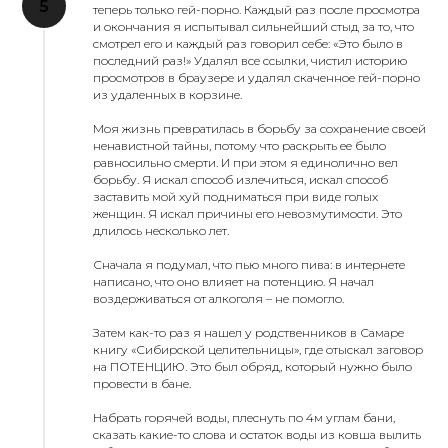
теперь только гей-порно. Каждый раз после просмотра
и окончания я испытывал сильнейший стыд за то, что
смотрел его и каждый раз говорил себе: «Это было в
последний раз!» Удалял все ссылки, чистил историю
просмотров в браузере и удалял скаченное гей-порно
из удаленных в корзине.
Моя жизнь превратилась в борьбу за сохранение своей
ненавистной тайны, потому что раскрыть ее было
равносильно смерти. И при этом я единолично вел
борьбу. Я искал способ излечиться, искал способ
заставить мой хуй подниматься при виде голых
женщин. Я искал причины его невозмутимости. Это
длилось несколько лет.
Сначала я подумал, что пью много пива: в интернете
написано, что оно влияет на потенцию. Я начал
воздерживаться от алкоголя – не помогло.
Затем как-то раз я нашел у родственников в Самаре
книгу «Сибирской целительницы», где отыскал заговор
на ПОТЕНЦИЮ. Это был обряд, который нужно было
провести в бане.
Набрать горячей воды, плеснуть по 4м углам бани,
сказать какие-то слова и остаток воды из ковша вылить