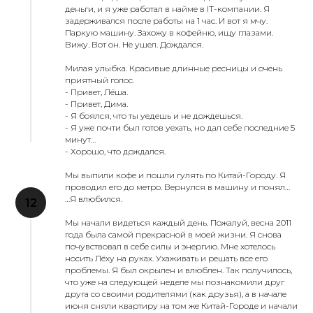
деньги, и я уже работал в найме в IT-компании. Я
задерживался после работы на 1 час. И вот я мчу.
Паркую машину. Захожу в кофейню, ищу глазами.
Вижу. Вот он. Не ушел. Дождался.
Милая улыбка. Красивые длинные ресницы и очень
приятный голос.
- Привет, Лёша.
- Привет, Дима.
- Я боялся, что ты уедешь и не дождешься.
- Я уже почти был готов уехать, но дал себе последние 5
минут…
- Хорошо, что дождался.
Мы выпили кофе и пошли гулять по Китай-Городу. Я
проводил его до метро. Вернулся в машину и понял…
…Я влюбился.
Мы начали видеться каждый день. Пожалуй, весна 2011
года была самой прекрасной в моей жизни. Я снова
почувствовал в себе силы и энергию. Мне хотелось
носить Лёху на руках. Ухаживать и решать все его
проблемы. Я был окрылен и влюблен. Так получилось,
что уже на следующей неделе мы познакомили друг
друга со своими родителями (как друзья), а в начале
июня сняли квартиру на том же Китай-Городе и начали