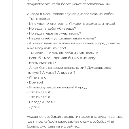
почувствовать себя более менее расслабленным.
Иногда в моей голове звучал диалог с самим собой:
- Ты наркоман!
- Мне уже нечего терять! Я хуже наркомана, я пидр!
- Но ведь ты себя убиваешь?
- Но ведь я еще не умер, верно?
- Неужели тебя устраивает такая жизнь?
- А какую лучшую жизнь ты мне можешь предложить?
Я не могу жить как все!
- Ты можешь принять себя и жить дальше!
- Если бы мог – принял бы, но я не могу!
- Но ты сможешь!
- А как быть со всеми остальными? Думаешь отец
примет? А мама? А друзья?
- Я не знаю!
- Вот-вот!
- Я никому такой не нужен! Я урод!
- Это пиздец!
- Это пиздец!
- Передай косяк
- Держи….
Недавно перебирал архивы, и нашел в карусели запись,
где я под кайфом разговариваю сам с собой…. Мне
больно смотреть на это сейчас…