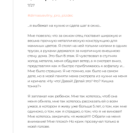
7/27
#dimasvavilny_pro_pizdec
...я выбежал на кухню и сдела шаг в окно...
Мне повезло, что за окном отец поставил широкую и
весьма прочную металлическую конструкцию для
маминых цветов. Я стоял на ней голыми ногами в одних
трусах, а руками держался за кирпичную внешнюю
стену дома. Это был 8 этаж. Я чувствовал в ступнях
холод металла, меня обдувал ветер, а я смотрел вниз,
представляя как я быстро приближаюсь к асфальту и…
Мне было страшно. Я не помню, как было на самом
деле, но в моей памяти мама смотрела из кухни на меня
и кричала: «Ну что! Давай! Делай это! Что? Кишка
тонка?»
Я заплакал как ребенок. Мне так хотелось, чтоб она
меня обняла, мне так хотелось рассказать ей о всем
ужасе, в котором я живу уже больше 5 лет, о том, как мне
одиноко, о том, как я страдаю, о том, что я не виноват!
Мне хотелось закричать: «я живой!!!! Обрати на меня
внимание! Мне плохо!» Но крик прозвучал только в
моей голове.