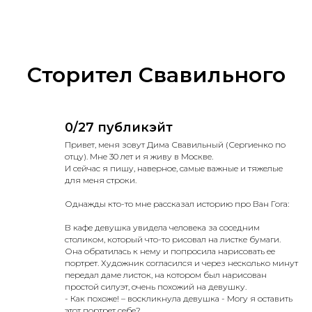
Сторител Свавильного
0/27 публикэйт
Привет, меня зовут Дима Свавильный (Сергиенко по
отцу). Мне 30 лет и я живу в Москве.
И сейчас я пишу, наверное, самые важные и тяжелые
для меня строки.
Однажды кто-то мне рассказал историю про Ван Гога:
В кафе девушка увидела человека за соседним
столиком, который что-то рисовал на листке бумаги.
Она обратилась к нему и попросила нарисовать ее
портрет. Художник согласился и через несколько минут
передал даме листок, на котором был нарисован
простой силуэт, очень похожий на девушку.
- Как похоже! – воскликнула девушка - Могу я оставить
этот портрет себе?