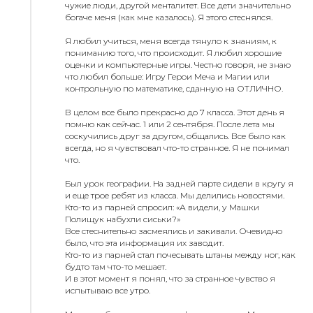
чужие люди, другой менталитет. Все дети значительно
богаче меня (как мне казалось). Я этого стеснялся.
Я любил учиться, меня всегда тянуло к знаниям, к
пониманию того, что происходит. Я любил хорошие
оценки и компьютерные игры. Честно говоря, не знаю
что любил больше: Игру Герои Меча и Магии или
контрольную по математике, сданную на ОТЛИЧНО.
В целом все было прекрасно до 7 класса. Этот день я
помню как сейчас. 1 или 2 сентября. После лета мы
соскучились друг за другом, общались. Все было как
всегда, но я чувствовал что-то странное. Я не понимал
что.
Был урок географии. На задней парте сидели в кругу я
и еще трое ребят из класса. Мы делились новостями.
Кто-то из парней спросил: «А видели, у Машки
Полищук набухли сиськи?»
Все стеснительно засмеялись и закивали. Очевидно
было, что эта информация их заводит.
Кто-то из парней стал почесывать штаны между ног, как
будто там что-то мешает.
И в этот момент я понял, что за странное чувство я
испытываю все утро.